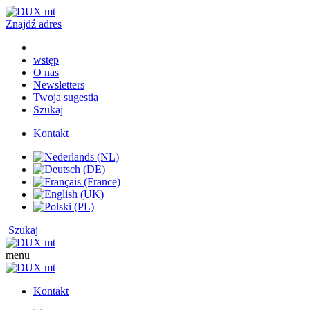
Znajdź adres
wstęp
O nas
Newsletters
Twoja sugestia
Szukaj
Kontakt
Szukaj
menu
Kontakt